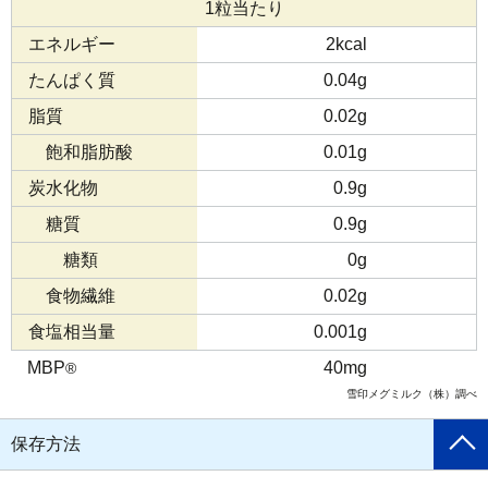
1粒当たり
エネルギー
2kcal
たんぱく質
0.04g
脂質
0.02g
飽和脂肪酸
0.01g
炭水化物
0.9g
糖質
0.9g
糖類
0g
食物繊維
0.02g
食塩相当量
0.001g
MBP
40mg
®
雪印メグミルク（株）調べ
保存方法