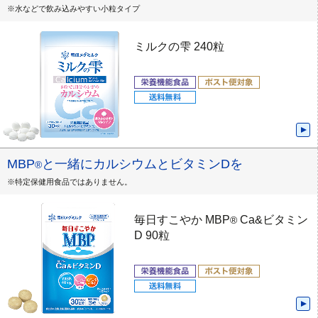
※水などで飲み込みやすい小粒タイプ
ミルクの雫 240粒
MBP
と一緒にカルシウムとビタミンDを
®
※特定保健用食品ではありません。
毎日すこやか MBP
Ca&ビタミン
®
D 90粒