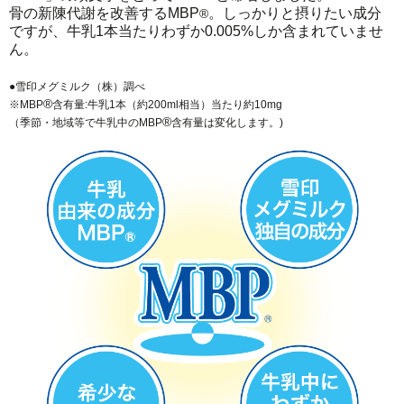
骨の新陳代謝を改善するMBP
。しっかりと摂りたい成分
®
ですが、牛乳1本当たりわずか0.005%しか含まれていませ
ん。
●雪印メグミルク（株）調べ
®
※MBP
含有量:牛乳1本（約200ml相当）当たり約10mg
®
（季節・地域等で牛乳中のMBP
含有量は変化します。)