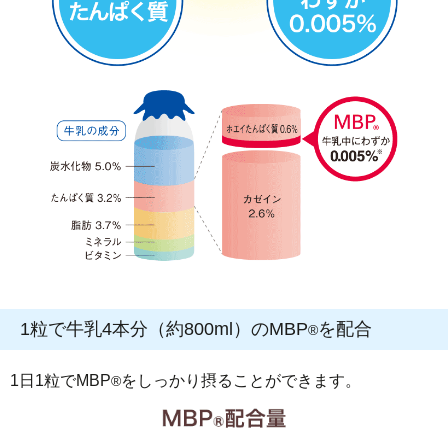
1粒で牛乳4本分（約800ml）のMBP
を配合
®
1日1粒でMBP
をしっかり摂ることができます。
®