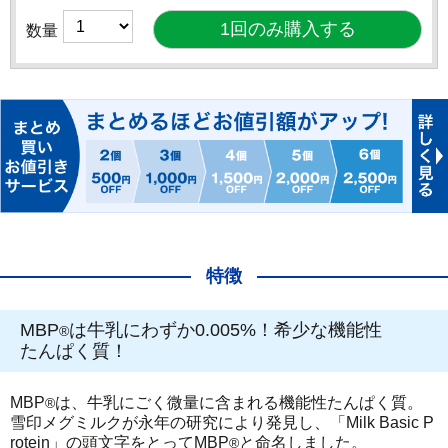
数量
特徴
MBP
は牛乳にわずか0.005%！希少な機能性
®
たんぱく質！
MBP
は、牛乳にごく微量に含まれる機能性たんぱく質。
®
雪印メグミルクが永年の研究により発見し、「Milk Basic P
rotein」の頭文字をとってMBP
と命名しました。
®