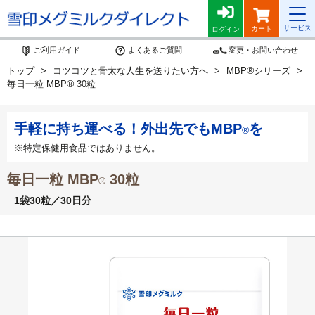
サービス
カート
ログイン
ご利用ガイド
よくあるご質問
変更・お問い合わせ
®
トップ
コツコツと骨太な人生を送りたい方へ
MBP
シリーズ
®
毎日一粒 MBP
30粒
手軽に持ち運べる！外出先でもMBP
を
®
※特定保健用食品ではありません。
毎日一粒 MBP
30粒
®
1袋30粒／30日分