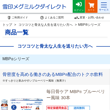
サービス
カート
ログイン
ご利用ガイド
よくあるご質問
変更・お問い合わせ
®
トップ
コツコツと骨太な人生を送りたい方へ
MBP
シリーズ
商品一覧
コツコツと骨太な人生を送りたい方へ
MBP
シリーズ
®
骨密度を高める働きのあるMBP
配合のトクホ飲料
®
※すっきりと飲みやすいブルーベリー風味（無果汁）
毎日骨ケア MBP
ブルーベリ
®
ー風味 30本