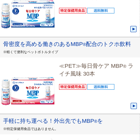
骨密度を高める働きのあるMBP
配合のトクホ飲料
®
※軽くて便利なペットボトルタイプ
≪PET≫毎日骨ケア MBP
ラ
®
イチ風味 30本
手軽に持ち運べる！外出先でもMBP
を
®
※特定保健用食品ではありません。