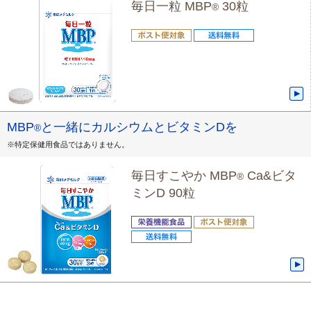
毎日一粒 MBP
30粒
®
MBP
と一緒にカルシウムとビタミンDを
®
※特定保健用食品ではありません。
毎日すこやか MBP
Ca&ビタ
®
ミンD 90粒