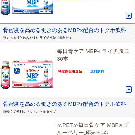
骨密度を高める働きのあるMBP
配合のトクホ飲料
®
※すっきりと飲みやすいライチ風味（無果汁）
毎日骨ケア MBP
ライチ風味
®
30本
骨密度を高める働きのあるMBP
配合のトクホ飲料
®
※軽くて便利なペットボトルタイプ
≪PET≫毎日骨ケア MBP
ブ
®
ルーベリー風味 30本