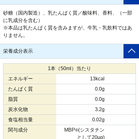
砂糖（国内製造）、乳たんぱく質／酸味料、香料、（一部
に乳成分を含む）

※本品は乳たんぱく質を含みますが、牛乳・乳飲料ではあ
りません。
栄養成分表示
1本（50ml）当たり
エネルギー
13kcal
たんぱく質
0.0g
脂質
0.0g
炭水化物
3.2g
食塩相当量
0.02g
関与成分
MBP
(シスタチン
®
として20μg)