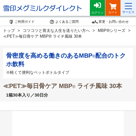
サービス
カート
ログイン
ご利用ガイド
よくあるご質問
変更・お問い合わせ
®
トップ
コツコツと骨太な人生を送りたい方へ
MBP
シリーズ
®
≪PET≫毎日骨ケア MBP
ライチ風味 30本
骨密度を高める働きのあるMBP
配合のトク
®
ホ飲料
※軽くて便利なペットボトルタイプ
≪PET≫毎日骨ケア MBP
ライチ風味 30本
®
1箱30本入り／30日分