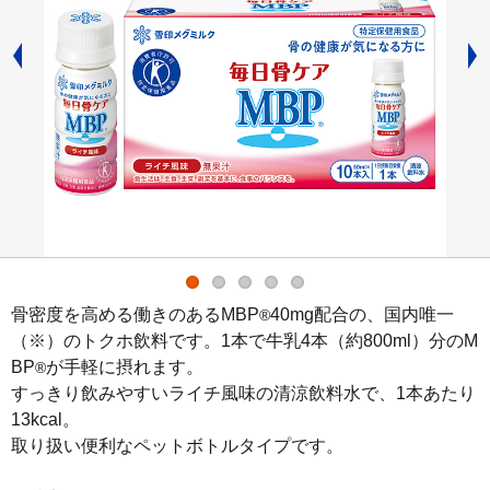
骨密度を高める働きのあるMBP
40mg配合の、国内唯一
®
（※）のトクホ飲料です。1本で牛乳4本（約800ml）分のM
BP
が手軽に摂れます。

®
すっきり飲みやすいライチ風味の清涼飲料水で、1本あたり
13kcal。

取り扱い便利なペットボトルタイプです。
