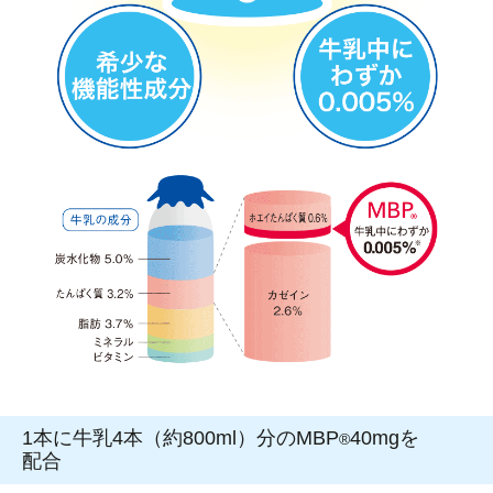
1本に牛乳4本（約800ml）分のMBP
40mgを
®
配合