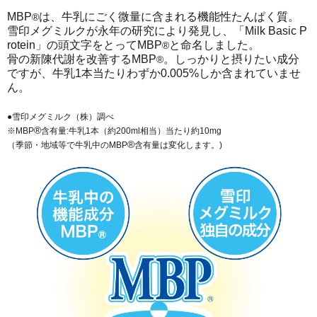
MBP
は、牛乳にごく微量に含まれる機能性たんぱく質。
®
雪印メグミルクが永年の研究により発見し、「Milk Basic P
rotein」の頭文字をとってMBP
と命名しました。
®
骨の新陳代謝を改善するMBP
。しっかりと摂りたい成分
®
ですが、牛乳1本当たりわずか0.005%しか含まれていませ
ん。
●雪印メグミルク（株）調べ
®
※MBP
含有量:牛乳1本（約200ml相当）当たり約10mg
®
（季節・地域等で牛乳中のMBP
含有量は変化します。)