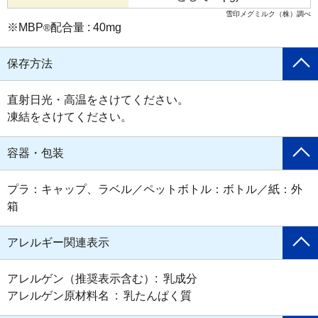
雪印メグミルク（株）調べ
※MBP
配合量 : 40mg
®
保存方法
直射日光・高温をさけてください。

凍結をさけてください。
容器・包装
プラ：キャップ、ラベル／ペットボトル：ボトル／紙：外
箱
アレルギー関連表示
アレルゲン（推奨表示含む）:  乳成分

アレルゲン原材料名  :  乳たんぱく質