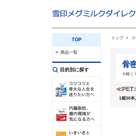
トップ
コ
TOP
商品一覧
骨
目的別に探す
※軽く
≪PET
1箱30