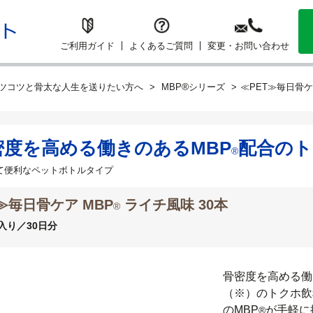
ご利用ガイド
よくあるご質問
変更・お問い合わせ
®
ツコツと骨太な人生を送りたい方へ
MBP
シリーズ
≪PET≫毎日骨ケ
密度を高める働きのあるMBP
配合のト
®
て便利なペットボトルタイプ
≫毎日骨ケア MBP
ライチ風味 30本
®
本入り／30日分
骨密度を高める働
（※）のトクホ飲料
のMBP
が手軽に
®