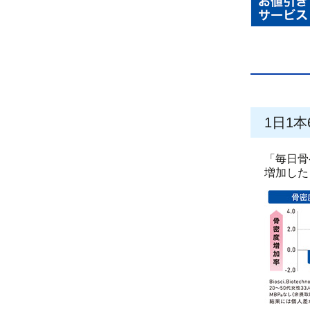
1日1
「毎日骨
増加した