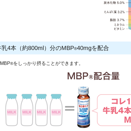
乳4本（約800ml）分のMBP
40mgを配合
®
MBP
をしっかり摂ることができます。
®