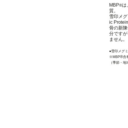
MBP
は
®
質。
雪印メグ
ic Pr
骨の新陳
分ですが
ません。
●雪印メグ
®
※MBP
含
（季節・地