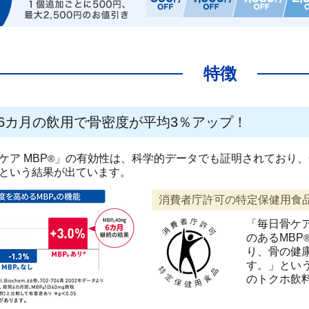
特徴
本6カ月の飲用で骨密度が平均3％アップ！
ケア MBP
」の有効性は、科学的データでも証明されており、
®
という結果が出ています。
消費者庁許可の特定保健用食
「毎日骨ケア
のあるMBP
り、骨の健
す。」とい
のトクホ飲