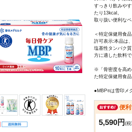
すっきり飲みやす
たり13kcal。

取り扱い便利なペ
＜特定保健用食品
許可表示:本品は
塩基性タンパク質
方に適した飲料で
※「骨密度を高め
た特定保健用食品
●MBP
は雪印メ
®
便利
5,590円
(税