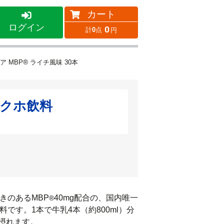
カート
ログイン
0
0
®
ア MBP
ライチ風味 30本
クホ飲料
きのあるMBP
40mg配合の、国内唯一
®
です。1本で牛乳4本（約800ml）分
摂れます。
