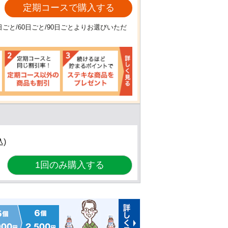
定期コースで購入する
日ごと/60日ごと/90日ごとよりお選びいただ
込)