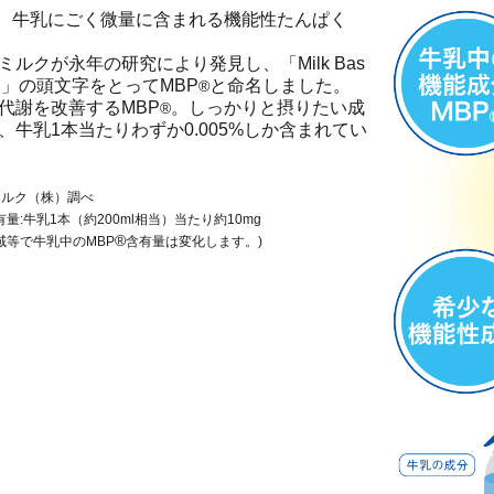
、牛乳にごく微量に含まれる機能性たんぱく
ミルクが永年の研究により発見し、「Milk Bas
otein」の頭文字をとってMBP
と命名しました。
®
代謝を改善するMBP
。しっかりと摂りたい成
®
、牛乳1本当たりわずか0.005%しか含まれてい
ミルク（株）調べ
有量:牛乳1本（約200ml相当）当たり約10mg
®
域等で牛乳中のMBP
含有量は変化します。)