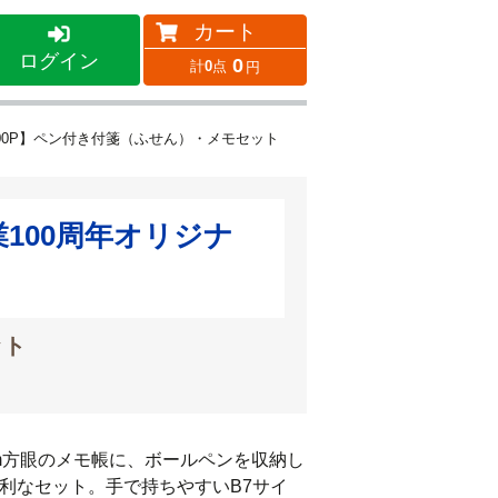
カート
ログイン
0
0
00P】ペン付き付箋（ふせん）・メモセット
100周年オリジナ
ット
m方眼のメモ帳に、ボールペンを収納し
利なセット。手で持ちやすいB7サイ