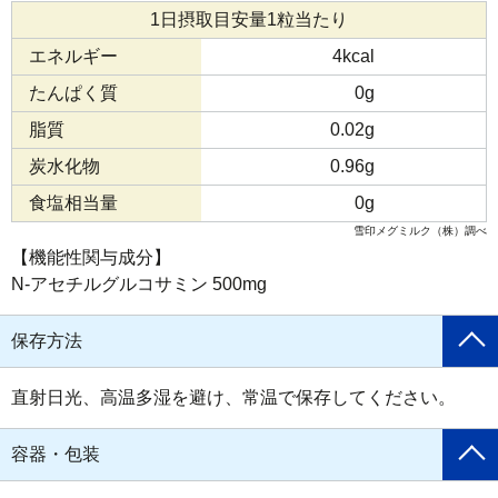
1日摂取目安量1粒当たり
エネルギー
4kcal
たんぱく質
0g
脂質
0.02g
炭水化物
0.96g
食塩相当量
0g
雪印メグミルク（株）調べ
【機能性関与成分】
N-アセチルグルコサミン 500mg
保存方法
直射日光、高温多湿を避け、常温で保存してください。
容器・包装