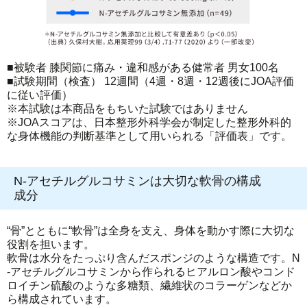
■被験者 膝関節に痛み・違和感がある健常者 男女100名
■試験期間（検査） 12週間（4週・8週・12週後にJOA評価
に従い評価）
※本試験は本商品をもちいた試験ではありません
※JOAスコアは、日本整形外科学会が制定した整形外科的
な身体機能の判断基準として用いられる「評価表」です。
N-アセチルグルコサミンは大切な軟骨の構成
成分
“骨”とともに“軟骨”は全身を支え、身体を動かす際に大切な
役割を担います。
軟骨は水分をたっぷり含んだスポンジのような構造です。N
-アセチルグルコサミンから作られるヒアルロン酸やコンド
ロイチン硫酸のような多糖類、繊維状のコラーゲンなどか
ら構成されています。