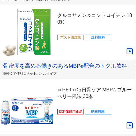
グルコサミン＆コンドロイチン 18
0粒
骨密度を高める働きのあるMBP
配合のトクホ飲料
®
※軽くて便利なペットボトルタイプ
≪PET≫毎日骨ケア MBP
ブルー
®
ベリー風味 30本