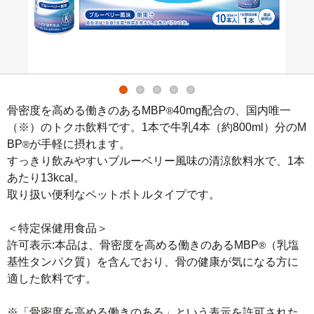
骨密度を高める働きのあるMBP
40mg配合の、国内唯一
®
（※）のトクホ飲料です。1本で牛乳4本（約800ml）分のM
BP
が手軽に摂れます。

®
すっきり飲みやすいブルーベリー風味の清涼飲料水で、1本
あたり13kcal。

取り扱い便利なペットボトルタイプです。

＜特定保健用食品＞

許可表示:本品は、骨密度を高める働きのあるMBP
（乳塩
®
基性タンパク質）を含んでおり、骨の健康が気になる方に
適した飲料です。

※「骨密度を高める働きのある」という表示を許可された