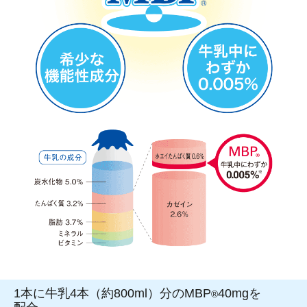
1本に牛乳4本（約800ml）分のMBP
40mgを
®