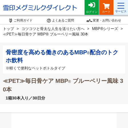
サービス
カート
ログイン
ご利用ガイド
よくあるご質問
変更・お問い合わせ
®
トップ
コツコツと骨太な人生を送りたい方へ
MBP
シリーズ
®
≪PET≫毎日骨ケア MBP
ブルーベリー風味 30本
骨密度を高める働きのあるMBP
配合のトク
®
ホ飲料
※軽くて便利なペットボトルタイプ
≪PET≫毎日骨ケア MBP
ブルーベリー風味 3
®
0本
1箱30本入り／30日分