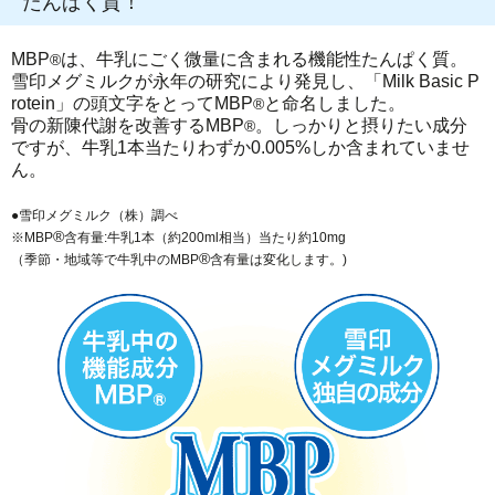
たんぱく質！
MBP
は、牛乳にごく微量に含まれる機能性たんぱく質。
®
雪印メグミルクが永年の研究により発見し、「Milk Basic P
rotein」の頭文字をとってMBP
と命名しました。
®
骨の新陳代謝を改善するMBP
。しっかりと摂りたい成分
®
ですが、牛乳1本当たりわずか0.005%しか含まれていませ
ん。
●雪印メグミルク（株）調べ
®
※MBP
含有量:牛乳1本（約200ml相当）当たり約10mg
®
（季節・地域等で牛乳中のMBP
含有量は変化します。)