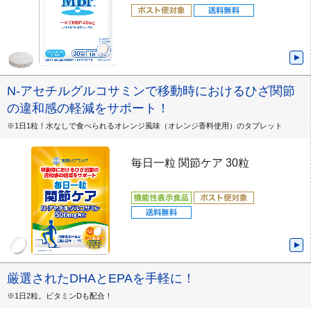
N-アセチルグルコサミンで移動時におけるひざ関節
の違和感の軽減をサポート！
※1日1粒！水なしで食べられるオレンジ風味（オレンジ香料使用）のタブレット
毎日一粒 関節ケア 30粒
厳選されたDHAとEPAを手軽に！
※1日2粒。ビタミンDも配合！