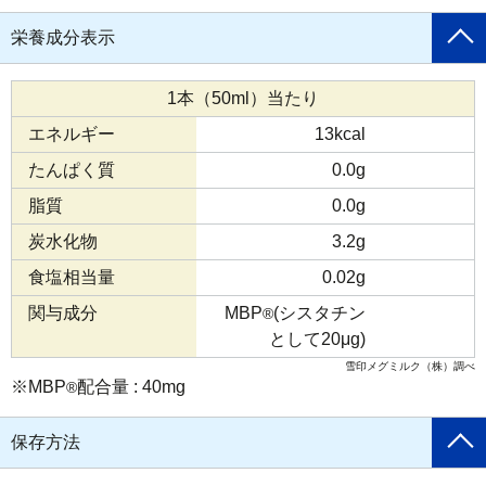
栄養成分表示
1本（50ml）当たり
エネルギー
13kcal
たんぱく質
0.0g
脂質
0.0g
炭水化物
3.2g
食塩相当量
0.02g
関与成分
MBP
(シスタチン
®
として20μg)
雪印メグミルク（株）調べ
※MBP
配合量 : 40mg
®
保存方法