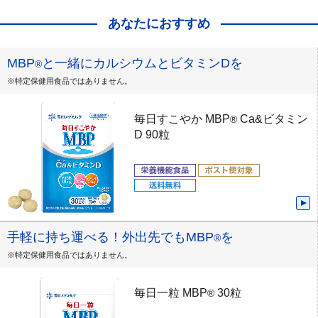
あなたにおすすめ
MBP
と一緒にカルシウムとビタミンDを
®
※特定保健用食品ではありません。
毎日すこやか MBP
Ca&ビタミン
®
D 90粒
手軽に持ち運べる！外出先でもMBP
を
®
※特定保健用食品ではありません。
毎日一粒 MBP
30粒
®