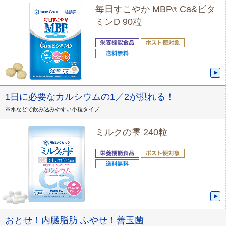
毎日すこやか MBP
Ca&ビタ
®
ミンD 90粒
1日に必要なカルシウムの1／2が摂れる！
※水などで飲み込みやすい小粒タイプ
ミルクの雫 240粒
おとせ！内臓脂肪 ふやせ！善玉菌