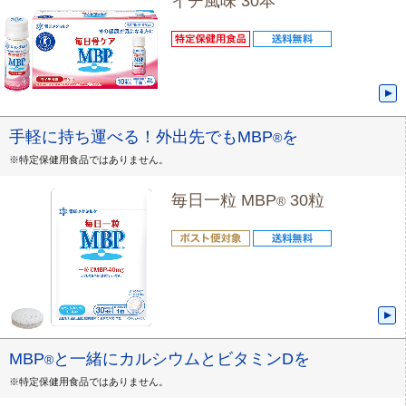
イチ風味 30本
手軽に持ち運べる！外出先でもMBP
を
®
※特定保健用食品ではありません。
毎日一粒 MBP
30粒
®
MBP
と一緒にカルシウムとビタミンDを
®
※特定保健用食品ではありません。