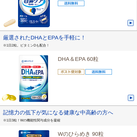
厳選されたDHAとEPAを手軽に！
※1日2粒。ビタミンDも配合！
DHA＆EPA 60粒
記憶力の低下が気になる健康な中高齢の方へ
※1日3粒！Wの機能性関与成分を凝縮
Wのひらめき 90粒