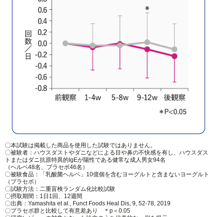
〇本試験は掲載した商品を使用した試験ではありません。
〇被験者：ハウスダストやダニなどによる目や鼻の不快感を有し、ハウスダス
トまたはダニ抗原特異的IgEが陽性である健常な成人男女94名
（ヘルベ48名、プラセボ46名）
〇被験食品：「乳酸菌ヘルベ」10億個を含むヨーグルトと含まないヨーグルト
（プラセボ）
〇試験方法：二重盲検ランダム化比較試験
〇摂取期間：1日1回、12週間
〇出典：Yamashita et al., Funct Foods Heal Dis, 9, 52-78, 2019
〇プラセボ群と比較して有意差あり ＊p＜0.05