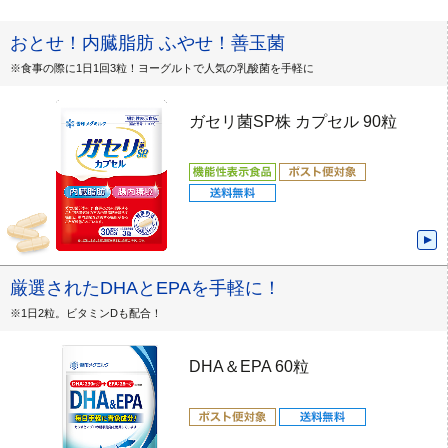
おとせ！内臓脂肪 ふやせ！善玉菌
※食事の際に1日1回3粒！ヨーグルトで人気の乳酸菌を手軽に
ガセリ菌SP株 カプセル 90粒
厳選されたDHAとEPAを手軽に！
※1日2粒。ビタミンDも配合！
DHA＆EPA 60粒