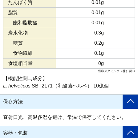
たんぱく質
0.01g
脂質
0.01g
飽和脂肪酸
0.01g
炭水化物
0.3g
糖質
0.2g
食物繊維
0.1g
食塩相当量
0g
雪印メグミルク（株）調べ
【機能性関与成分】
L. helveticus
SBT2171（乳酸菌ヘルベ） 10億個
保存方法
直射日光、高温多湿を避け、常温で保存してください。
容器・包装