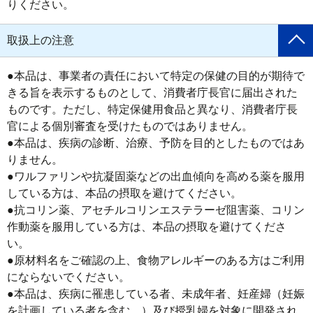
りください。
取扱上の注意
●本品は、事業者の責任において特定の保健の目的が期待で
きる旨を表示するものとして、消費者庁長官に届出された
ものです。ただし、特定保健用食品と異なり、消費者庁長
官による個別審査を受けたものではありません。

●本品は、疾病の診断、治療、予防を目的としたものではあ
りません。

●ワルファリンや抗凝固薬などの出血傾向を高める薬を服用
している方は、本品の摂取を避けてください。

●抗コリン薬、アセチルコリンエステラーゼ阻害薬、コリン
作動薬を服用している方は、本品の摂取を避けてくださ
い。 

●原材料名をご確認の上、食物アレルギーのある方はご利用
にならないでください。

●本品は、疾病に罹患している者、未成年者、妊産婦（妊娠
を計画している者を含む。）及び授乳婦を対象に開発され