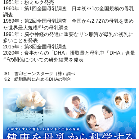
1951年：粉ミルク発売
1960年：第1回全国母乳調査 日本初
※1
の全国規模の母乳
調査
1989年：第2回全国母乳調査 全国から2,727の母乳を集め
※1
た世界最大規模
の母乳調査
1991年：脳や神経の発達に重要なリン脂質が母乳の初乳に
多いことを発表
2015年：第3回全国母乳調査
2020年：食事からの「DHA」摂取量と母乳中「DHA」含量
※2
の関係についての研究結果を発表
※1 雪印ビーンスターク（株）調べ
※2 総脂肪酸に占めるDHAの割合