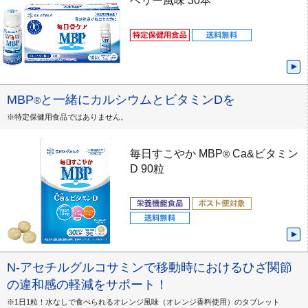
ベリー風味 30本
MBP
と一緒にカルシウムとビタミンDを
®
※特定保健用食品ではありません。
毎日すこやか MBP
Ca&ビタミン
®
D 90粒
N-アセチルグルコサミンで移動時におけるひざ関節
の違和感の軽減をサポート！
※1日1粒！水なしで食べられるオレンジ風味（オレンジ香料使用）のタブレット