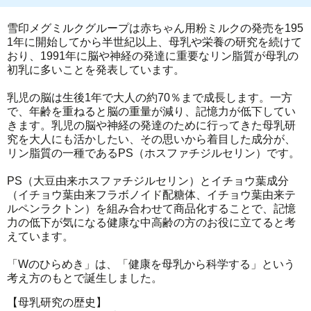
雪印メグミルクグループは赤ちゃん用粉ミルクの発売を195
1年に開始してから半世紀以上、母乳や栄養の研究を続けて
おり、1991年に脳や神経の発達に重要なリン脂質が母乳の
初乳に多いことを発表しています。
乳児の脳は生後1年で大人の約70％まで成長します。一方
で、年齢を重ねると脳の重量が減り、記憶力が低下してい
きます。乳児の脳や神経の発達のために行ってきた母乳研
究を大人にも活かしたい、その思いから着目した成分が、
リン脂質の一種であるPS（ホスファチジルセリン）です。
PS（大豆由来ホスファチジルセリン）とイチョウ葉成分
（イチョウ葉由来フラボノイド配糖体、イチョウ葉由来テ
ルペンラクトン）を組み合わせて商品化することで、記憶
力の低下が気になる健康な中高齢の方のお役に立てると考
えています。
「Wのひらめき」は、「健康を母乳から科学する」という
考え方のもとで誕生しました。
【母乳研究の歴史】