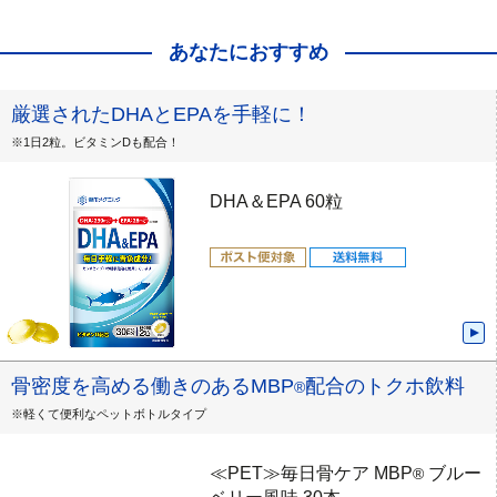
あなたにおすすめ
厳選されたDHAとEPAを手軽に！
※1日2粒。ビタミンDも配合！
DHA＆EPA 60粒
骨密度を高める働きのあるMBP
配合のトクホ飲料
®
※軽くて便利なペットボトルタイプ
≪PET≫毎日骨ケア MBP
ブルー
®