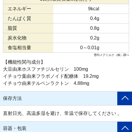
エネルギー
9kcal
たんぱく質
0.4g
脂質
0.8g
炭水化物
0.2g
食塩相当量
0～0.01g
雪印メグミルク（株）調べ
【機能性関与成分】
大豆由来ホスファチジルセリン 100mg
イチョウ葉由来フラボノイド配糖体 19.2mg
イチョウ由来テルペンラクトン 4.88mg
保存方法
直射日光、高温多湿を避け、常温で保存してください 。
容器・包装