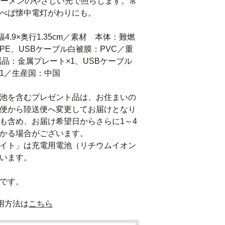
ルーメンのやさしい光で照らします。常
べば懐中電灯がわりにも。

4.9×奥行1.35cm／素材　本体：難燃
DPE、USBケーブル白被膜：PVC／重
属品：金属プレート×1、USBケーブル
×1／生産国：中国

池を含むプレゼント品は、お住まいの
便から陸送便へ変更してお届けとなり
も含め、お届け希望日からさらに1～4
かる場合がございます。

イト」は充電用電池（リチウムイオン
います。

です。
用方法は
こちら