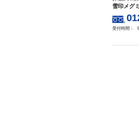
雪印メグ
01