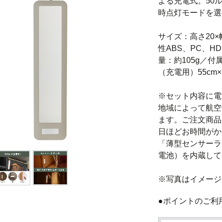
よる充電式。50
時点灯モードを選
サイズ：高さ20×幅
性ABS、PC、H
量：約105g／付
（充電用）55cm
※セット内容に電
地域によって航空
ます。ご注文商品
日ほどお時間がか
「薄型センサーラ
電池）を内蔵して
※写真はイメージ
●ポイントのご利