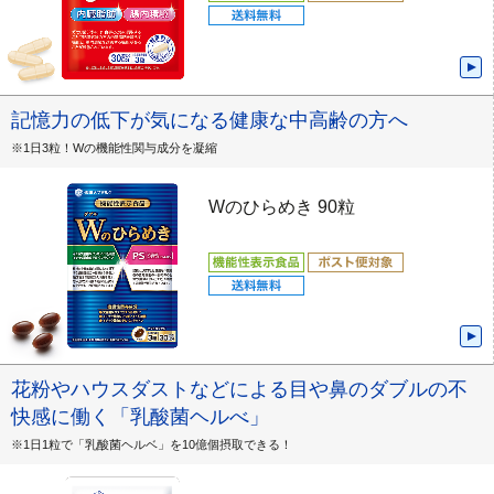
記憶力の低下が気になる健康な中高齢の方へ
※1日3粒！Wの機能性関与成分を凝縮
Wのひらめき 90粒
花粉やハウスダストなどによる目や鼻のダブルの不
快感に働く「乳酸菌ヘルべ」
※1日1粒で「乳酸菌ヘルベ」を10億個摂取できる！