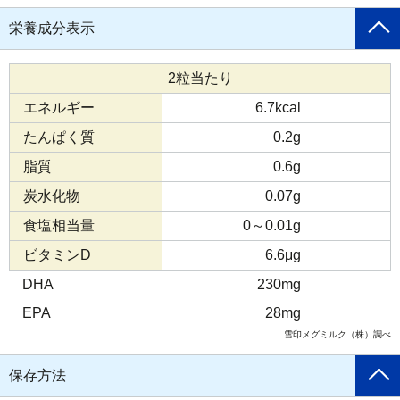
栄養成分表示
2粒当たり
エネルギー
6.7kcal
たんぱく質
0.2g
脂質
0.6g
炭水化物
0.07g
食塩相当量
0～0.01g
ビタミンD
6.6μg
DHA
230mg
EPA
28mg
雪印メグミルク（株）調べ
保存方法