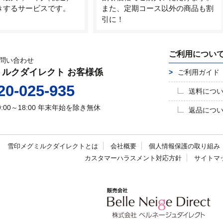
きするサービスです。
また、定期コース以外の商品も割
引に！
ご利用につい
問い合わせ
ミルクダイレクト お客様係
ご利用ガイド
20-025-935
送料につ
9:00～18:00
年末年始を除き無休
返品につ
雪印メグミルク
ダイレクトとは
会社概要
個人情報保護の
取り組み
カスタマーハラスメント
対応方針
サイトマ