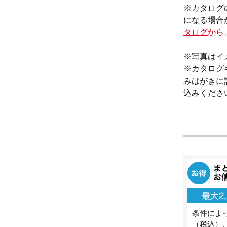
※カタログ
になる場合
タログ
から
※写真はイ
※カタログ
みはがきに
込みくださ
条件によっ
（税込）、