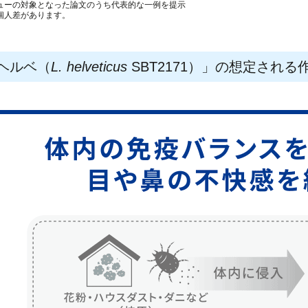
ューの対象となった論文のうち代表的な一例を提示
個人差があります。
ヘルベ（
L. helveticus
SBT2171）」の想定され