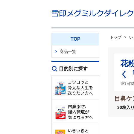
トップ
い
TOP
商品一覧
花
目的別に探す
く
※1日
目鼻ケ
30粒入