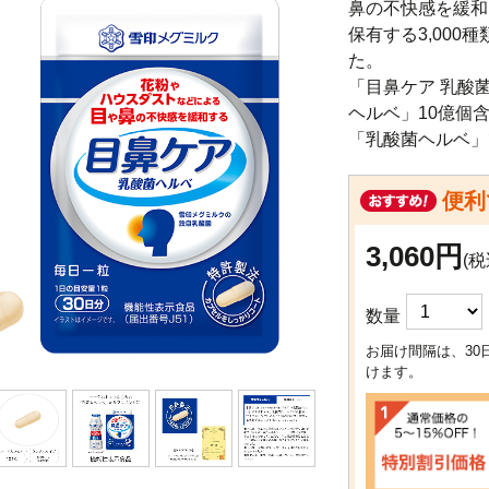
鼻の不快感を緩和
保有する3,00
た。

「目鼻ケア 乳酸
ヘルベ」10億個
「乳酸菌ヘルベ」
便利
3,060円
(税
数量
お届け間隔は、30
けます。