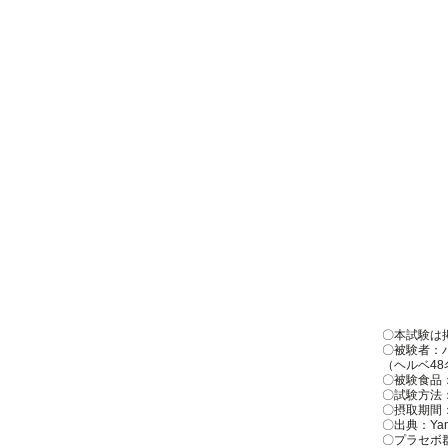
〇本試験は
〇被験者：
（ヘルベ48
〇被験食品
〇試験方法
〇摂取期間：
〇出典：Yamashi
〇プラセボ群