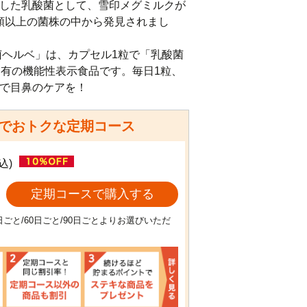
した乳酸菌として、雪印メグミルクが
0種類以上の菌株の中から発見されまし
菌ヘルベ」は、カプセル1粒で「乳酸菌
含有の機能性表示食品です。毎日1粒、
で目鼻のケアを！
でおトクな定期コース
込)
定期コースで購入する
日ごと/60日ごと/90日ごとよりお選びいただ