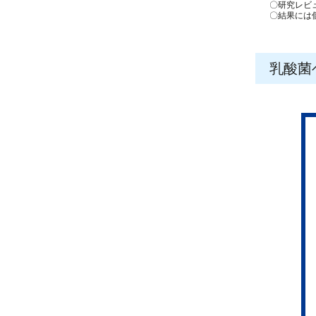
〇研究レビ
〇結果には
乳酸菌