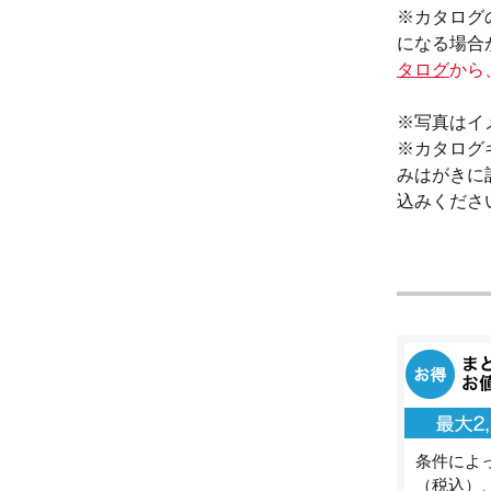
※カタログ
になる場合
タログ
から
※写真はイ
※カタログ
みはがきに
込みくださ
条件によっ
（税込）、