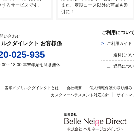
きするサービスです。
また、定期コース以外の商品も割
引に！
ご利用につい
問い合わせ
ミルクダイレクト お客様係
ご利用ガイド
20-025-935
送料につ
9:00～18:00
年末年始を除き無休
返品につ
雪印メグミルク
ダイレクトとは
会社概要
個人情報保護の
取り組み
カスタマーハラスメント
対応方針
サイトマ