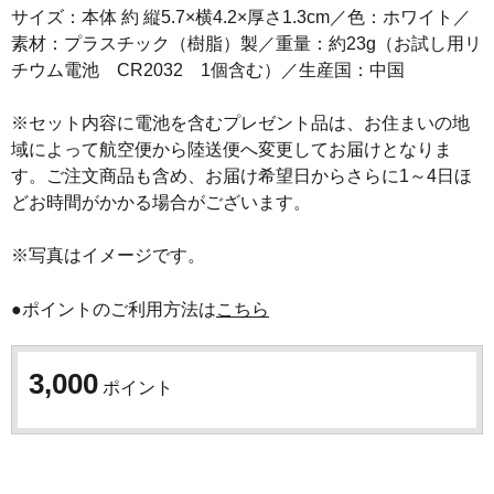
サイズ：本体 約 縦5.7×横4.2×厚さ1.3cm／色：ホワイト／
素材：プラスチック（樹脂）製／重量：約23g（お試し用リ
チウム電池　CR2032　1個含む）／生産国：中国

※セット内容に電池を含むプレゼント品は、お住まいの地
域によって航空便から陸送便へ変更してお届けとなりま
す。ご注文商品も含め、お届け希望日からさらに1～4日ほ
どお時間がかかる場合がございます。

●ポイントのご利用方法は
こちら
3,000
ポイント