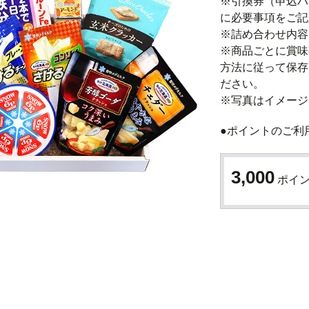
※引換券（申込ハ
に必要事項をご記
※詰め合わせ内容
※商品ごとに賞味
方法に従って保存
ださい。

※写真はイメージ
●ポイントのご利
3,000
ポイ