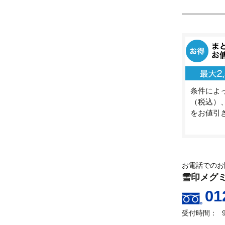
条件によっ
（税込）、
をお値引
お電話でのお
雪印メグ
01