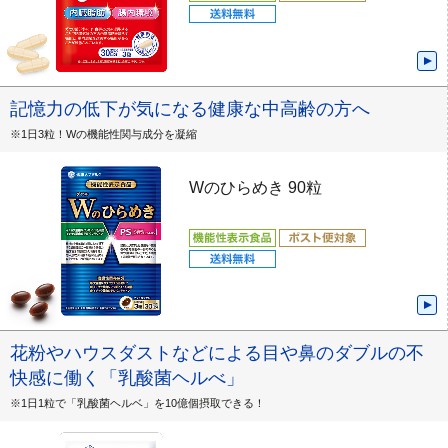
記憶力の低下が気になる健康な中高齢の方へ
※1日3粒！Wの機能性関与成分を凝縮
Wのひらめき 90粒
花粉やハウスダストなどによる目や鼻のダブルの不
快感に働く「乳酸菌ヘルべ」
※1日1粒で「乳酸菌ヘルベ」を10億個摂取できる！