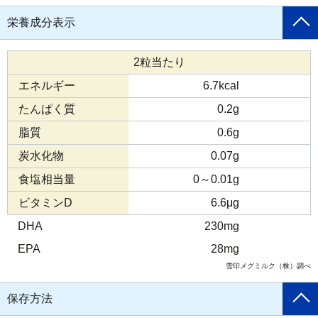
栄養成分表示
2粒当たり
エネルギー
6.7kcal
たんぱく質
0.2g
脂質
0.6g
炭水化物
0.07g
食塩相当量
0～0.01g
ビタミンD
6.6μg
DHA
230mg
EPA
28mg
雪印メグミルク（株）調べ
保存方法