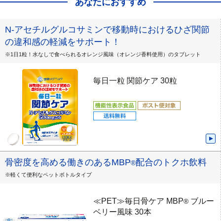
あなたにおすすめ
N-アセチルグルコサミンで移動時におけるひざ関節
の違和感の軽減をサポート！
※1日1粒！水なしで食べられるオレンジ風味（オレンジ香料使用）のタブレット
毎日一粒 関節ケア 30粒
骨密度を高める働きのあるMBP
配合のトクホ飲料
®
※軽くて便利なペットボトルタイプ
≪PET≫毎日骨ケア MBP
ブルー
®
ベリー風味 30本