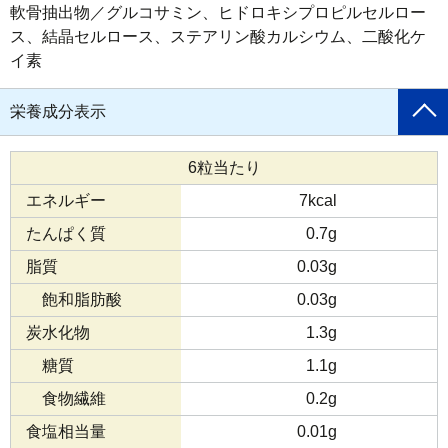
軟骨抽出物／グルコサミン、ヒドロキシプロピルセルロー
ス、結晶セルロース、ステアリン酸カルシウム、二酸化ケ
イ素
栄養成分表示
6粒当たり
エネルギー
7kcal
たんぱく質
0.7g
脂質
0.03g
飽和脂肪酸
0.03g
炭水化物
1.3g
糖質
1.1g
食物繊維
0.2g
食塩相当量
0.01g