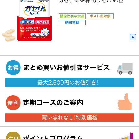
ガセリ菌SP株 カプセル 90粒