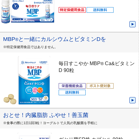
MBP
と一緒にカルシウムとビタミンDを
®
※特定保健用食品ではありません。
毎日すこやか MBP
Ca&ビタミン
®
D 90粒
おとせ！内臓脂肪 ふやせ！善玉菌
※食事の際に1日1回3粒！ヨーグルトで人気の乳酸菌を手軽に