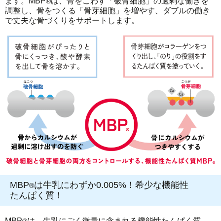
ます。MBP
は、骨をこわす「破骨細胞」の過剰な働きを
®
調整し、骨をつくる「骨芽細胞」を増やす、ダブルの働き
で丈夫な骨づくりをサポートします。
MBP
は牛乳にわずか0.005%！希少な機能性
®
たんぱく質！
MBP
は、牛乳にごく微量に含まれる機能性たんぱく質。
®