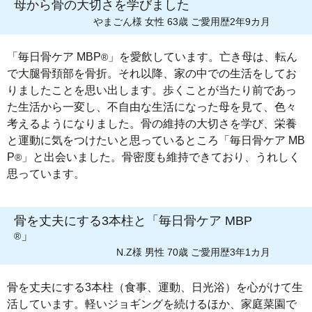
母から骨の大切さを学びました
やまごん様 女性 63歳 ご愛用歴2年9カ月
「毎日骨ケア MBP
」を愛飲しています。亡き母は、転ん
®
で大腿骨頚部を骨折。それ以降、家の中での生活をしてお
りましたことを思い出します。歩くことが当たり前であっ
た生活から一変し、不自由な生活になった母を見て、色々
考えるようになりました。骨の維持の大切さを学び、栄養
と運動に気をつけたいと思っているところ「毎日骨ケア MB
P
」と出会いました。骨密度も維持できており、うれしく
®
思っています。
骨を丈夫にする3本柱と「毎日骨ケア MBP
」
®
N.Z様 男性 70歳 ご愛用歴3年1カ月
骨を丈夫にする3本柱（食事、運動、日光浴）を心がけて生
活しています。軽いジョギングを続けるほか、家庭菜園で