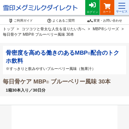
サービス
カート
ログイン
ご利用ガイド
よくあるご質問
変更・お問い合わせ
®
トップ
コツコツと骨太な人生を送りたい方へ
MBP
シリーズ
®
毎日骨ケア MBP
ブルーベリー風味 30本
骨密度を高める働きのあるMBP
配合のトク
®
ホ飲料
※すっきりと飲みやすいブルーベリー風味（無果汁）
毎日骨ケア MBP
ブルーベリー風味 30本
®
1箱30本入り／30日分