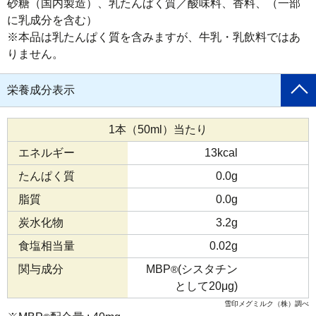
砂糖（国内製造）、乳たんぱく質／酸味料、香料、（一部
に乳成分を含む）

※本品は乳たんぱく質を含みますが、牛乳・乳飲料ではあ
りません。
栄養成分表示
1本（50ml）当たり
エネルギー
13kcal
たんぱく質
0.0g
脂質
0.0g
炭水化物
3.2g
食塩相当量
0.02g
関与成分
MBP
(シスタチン
®
として20μg)
雪印メグミルク（株）調べ