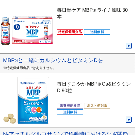
毎日骨ケア MBP
ライチ風味 30
®
本
MBP
と一緒にカルシウムとビタミンDを
®
※特定保健用食品ではありません。
毎日すこやか MBP
Ca&ビタミン
®
D 90粒
N-アセチルグルコサミンで移動時におけるひざ関節