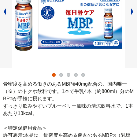
骨密度を高める働きのあるMBP
40mg配合の、国内唯一
®
（※）のトクホ飲料です。1本で牛乳4本（約800ml）分のM
BP
が手軽に摂れます。

®
すっきり飲みやすいブルーベリー風味の清涼飲料水で、1本
あたり13kcal。

＜特定保健用食品＞

許可表示:本品は、骨密度を高める働きのあるMBP
（乳塩
®