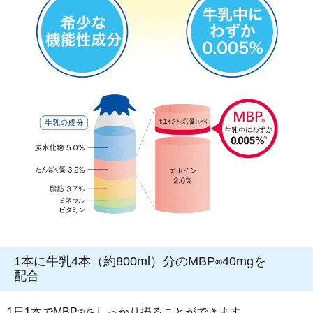
1本に牛乳4本（約800ml）分のMBP
40mgを
®
配合
1日1本でMBP
をしっかり摂ることができます。
®