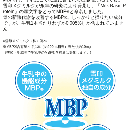
雪印メグミルクが永年の研究により発見し、「Milk Basic P
rotein」の頭文字をとってMBP
と命名しました。
®
骨の新陳代謝を改善するMBP
。しっかりと摂りたい成分
®
ですが、牛乳1本当たりわずか0.005%しか含まれていませ
ん。
●雪印メグミルク（株）調べ
®
※MBP
含有量:牛乳1本（約200ml相当）当たり約10mg
®
（季節・地域等で牛乳中のMBP
含有量は変化します。)